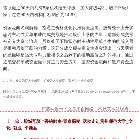
该股最近90天内共有5家机构给出评级，买入评级4家，增持评级1
家；过去90天内机构目标均价为14.67。
资金流向名词解释：指通过价格变化反推资金流向。股价处于上升状
态时主动性买单形成的成交额是推动股价上涨的力量，这部分成交额
被定义为资金流入，股价处于下跌状态时主动性卖单产生的的成交额
是推动股价下跌的力量，这部分成交额被定义为资金流出。当天两者
的差额即是当天两种力量相抵之后剩下的推动股价上升的净力。通过
逐笔交易单成交金额计算主力资金流向、游资资金流向和散户资金流
向。
注：主力资金为特大单成交，游资为大单成交，散户为中小单成交
以上内容为本站据公开信息整理，由AI算法生成（网信算备310104345710301240019号），不
构成投资建议。
广盛网提示：文章来自网络，不代表本站观点。
上一篇：
股城配资 “香约黔南·青春探秘”活动走进贵州师范大学_文
化_就业_平塘县