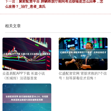
下一篇：
聚财配资平台 肺鳞癌放疗期间有点咳喘是怎么回事，怎
么改善？_治疗_患者_袁氏
相关文章
众盈易配APP下载 长篇小说
亿盛配资官网 肾脏求救的7个信
《长城传》法语版首发
号！别等尿毒症才后悔！