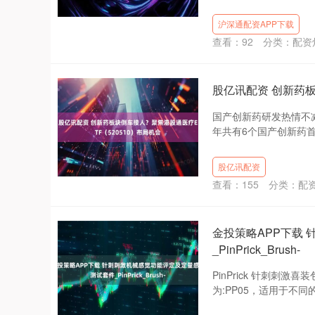
沪深通配资APP下载
查看：
92
分类：
配资
股亿讯配资 创新药板
国产创新药研发热情不
年共有6个国产创新药首
股亿讯配资
查看：
155
分类：
配
金投策略APP下载
_PinPrick_Brush-
PinPrick 针刺刺激喜
为:PP05，适用于不同