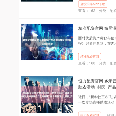
金投策略APP下载
查看：
162
分类：
配
精准配资官网 布局
面对优质资产稀缺与债
报》记者注意到，在内地
精准配资官网
查看：
160
分类：
配
恒力配资官网 乡亲云
助农活动_村民_产品
近日，“新华社三农”助
一次专场直播助农活动，
日期：
恒力配资官网