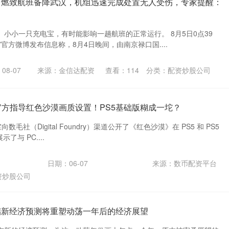
自燃致航班备降武汉，机组迅速完成处置无人受伤，专家提醒：
小小一只充电宝，有时能影响一趟航班的正常运行。 8月5日0点39
空”官方微博发布信息称，8月4日晚间，由南京禄口国....
08-07
来源：金信达配资
查看：
114
分类：
配资炒股公司
 官方指导红色沙漠画质设置！PS5基础版糊成一坨？
作室向数毛社（Digital Foundry）渠道公开了《红色沙漠》在 PS5 和 PS5
了与 PC....
日期：06-07
来源：数币配资平台
资炒股公司
储新经济预测将重塑动荡一年后的经济展望