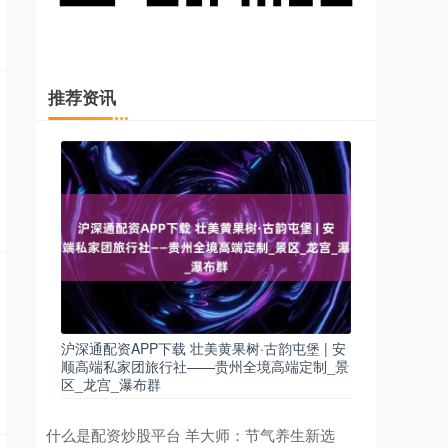
推荐资讯
沪深通配资APP下载 壮美黄果树·古韵屯堡 | 安
顺高端私家团旅行社——贵州全境高端定制_景
区_龙宫_瀑布群
什么是配资炒股平台 羊大师：节气养生新选