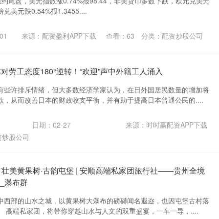
纽约尾盘，美元指数涨0.74%报98.44，非美货币多数下跌，欧元兑美元
兑美元跌0.54%报1.3455....
01
来源：配资盈利APP下载
查看：
63
分类：
配资炒股公司
对劳工态度180°逆转！“欢迎”声中外籍工人涌入
有些许排斥情绪，但大多数经济学家认为，在日外国居民数量的增加将
，从而改善日本的财政收支平衡，并有助于提高日本普通公民的....
日期：02-27
来源：时时赢配资APP下载
资炒股公司
 壮美黄果树·古韵屯堡 | 安顺高端私家团旅行社——贵州全境
_瀑布群
中西部的山水之城，以黄果树大瀑布的磅礴闻名遐迩，也因屯堡古村落
 高端私家团，将带你穿越山水与人文的双重盛宴，一车一导，....