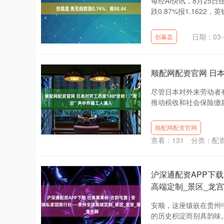
每经AI快讯，8月25日
跌0.87%报1.1622，英镑
日期：03-
创赢盘
顺配网配资官网 日本
尽管日本对外来劳动者
推动税收和社会保险缴款
顺配网配资官网
查看：
131
分类：
配
沪深通配资APP下载
高端定制_景区_龙宫
安顺，这座镶嵌在贵州
的历史积淀而别具韵味。