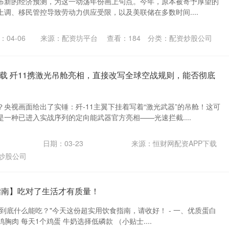
布新的经济预测，为这一动荡年份画上句点。今年，原本被寄予厚望的
税上调、移民管控导致劳动力供应受限，以及美联储在多数时间....
：04-06
来源：配资坊平台
查看：
184
分类：
配资炒股公司
下载 歼11携激光吊舱亮相，直接改写全球空战规则，能否彻底
央视画面给出了实锤：歼-11主翼下挂着写着“激光武器”的吊舱！这可
一种已进入实战序列的定向能武器官方亮相——光速拦截....
日期：03-23
来源：恒财网配资APP下载
炒股公司
指南】吃对了生活才有质量！
到底什么能吃？"今天这份超实用饮食指南，请收好！ - 一、优质蛋白
鸡胸肉 每天1个鸡蛋 牛奶选择低磷款 （小贴士....