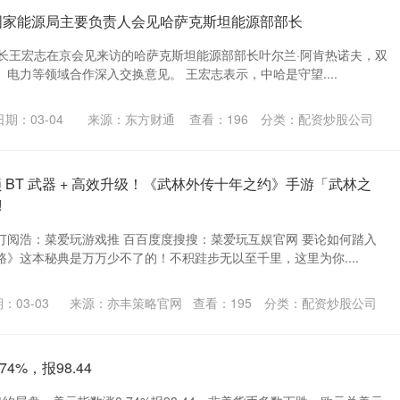
 国家能源局主要负责人会见哈萨克斯坦能源部部长
局长王宏志在京会见来访的哈萨克斯坦能源部部长叶尔兰·阿肯热诺夫，双
电力等领域合作深入交换意见。 王宏志表示，中哈是守望....
日期：03-04
来源：东方财通
查看：
196
分类：
配资炒股公司
 BT 武器 + 高效升级！《武林外传十年之约》手游「武林之
!
订阅浩：菜爱玩游戏推 百百度度搜搜：菜爱玩互娱官网 要论如何踏入
》这本秘典是万万少不了的！不积跬步无以至千里，这里为你....
：03-03
来源：亦丰策略官网
查看：
195
分类：
配资炒股公司
4%，报98.44