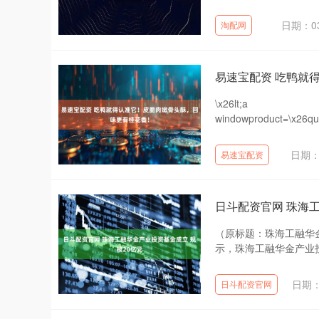
日期：03
淘配网
易速宝配资 吃鸭就
\x26lt;a
windowproduct=\x26
日期：0
易速宝配资
日斗配资官网 珠海
（原标题：珠海工融华金
示，珠海工融华金产业投
日期：
日斗配资官网