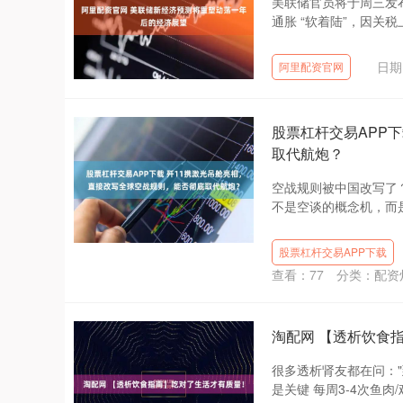
美联储官员将于周三发
通胀 “软着陆”，因关
日期
阿里配资官网
股票杠杆交易APP
取代航炮？
空战规则被中国改写了？
不是空谈的概念机，而是
股票杠杆交易APP下载
查看：
77
分类：
配资
淘配网 【透析饮食
很多透析肾友都在问："
是关键 每周3-4次鱼肉/