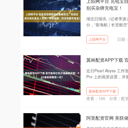
上阳网平台 充电宝
别买杂牌充电宝！
湖北日报讯（记者李源）
分，“新海航 | 长安航
日期：
上阳网平台
翼林配资APP下载
近日Pearl Abyss 工
Pro 上的画质设置，并展示
翼林配资APP下载
查看：
100
分类：
配
阿里配资官网 美联