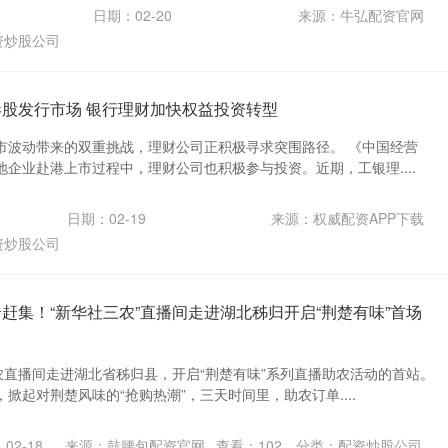
日期：02-20
来源：牛弘配资官网
资炒股公司
港股发行市场 银行理财加快权益投资转型
市波动带来的双重挑战，理财公司正积极寻求突围路径。 《中国经营
企业赴港上市过程中，理财公司也积极参与投资。近期，工银理....
日期：02-19
来源：权威配资APP下载
资炒股公司
赶集！“新华社三农”直播间走进湖北秭归开启“荆楚有味”首场
农直播间走进湖北省秭归县，开启“荆楚有味”系列直播助农活动的首站。
掀起对荆楚风味的“抢购热潮”，三天时间里，助农订单....
02-18
来源：鼓腰包配资官网
查看：
102
分类：
配资炒股公司