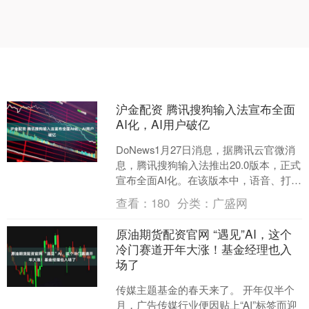
沪金配资 腾讯搜狗输入法宣布全面
AI化，AI用户破亿
DoNews1月27日消息，据腾讯云官微消
息，腾讯搜狗输入法推出20.0版本，正式
宣布全面AI化。在该版本中，语音、打
字、翻译三大核心场景完成模型级升
查看：
180
分类：
广盛网
级。新版本....
原油期货配资官网 “遇见”AI，这个
冷门赛道开年大涨！基金经理也入
场了
传媒主题基金的春天来了。 开年仅半个
月，广告传媒行业便因贴上“AI”标签而迎