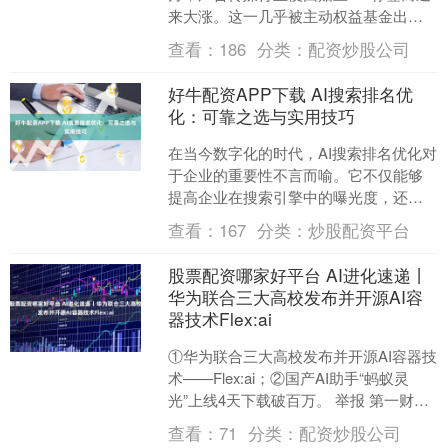
来大涨。这一几乎被主动权益基金出清
的冷门领域，正因公募持仓极低带来高
查看：
186
分类：
配资炒股公司
弹性，结合AI赋....
好牛配资APP下载 AI搜索排名优
化：可靠之选与实用技巧
在当今数字化的时代，AI搜索排名优化对
于企业的重要性不言而喻。它不仅能够
提高企业在搜索引擎中的曝光度，还能
吸引更多的潜在客户，从而提升企业的
查看：
167
分类：
炒股配资平台
业绩。那么，AI搜索....
股票配资哪家好平台 AI进化速递丨
华为联合三大高校发布并开源AI容
器技术Flex:ai
①华为联合三大高校发布并开源AI容器技
术——Flex:ai；②国产AI助手“蚂蚁灵
光”上线4天下载破百万。 举报 第一财经
广告合作，请点击这里此内容为第一财
查看：
71
分类：
配资炒股公司
经原....