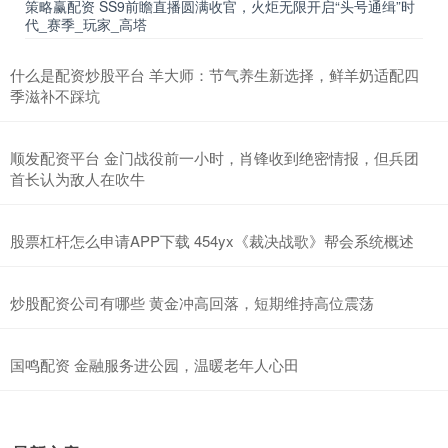
策略赢配资 SS9前瞻直播圆满收官，火炬无限开启“头号通缉”时
代_赛季_玩家_高塔
什么是配资炒股平台 羊大师：节气养生新选择，鲜羊奶适配四
季滋补不踩坑
顺发配资平台 金门战役前一小时，肖锋收到绝密情报，但兵团
首长认为敌人在吹牛
股票杠杆怎么申请APP下载 454yx《裁决战歌》帮会系统概述
炒股配资公司有哪些 黄金冲高回落，短期维持高位震荡
国鸣配资 金融服务进公园，温暖老年人心田