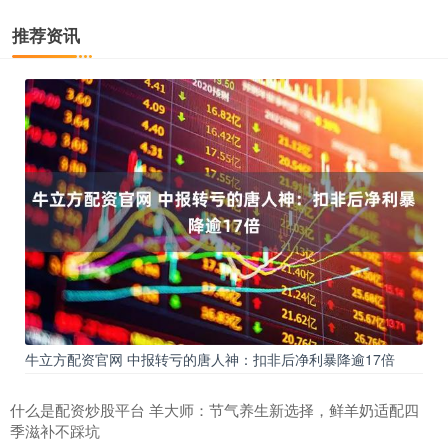
推荐资讯
牛立方配资官网 中报转亏的唐人神：扣非后净利暴降逾17倍
什么是配资炒股平台 羊大师：节气养生新选择，鲜羊奶适配四
季滋补不踩坑