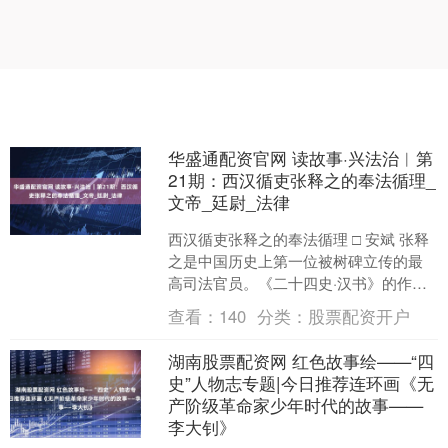
华盛通配资官网 读故事·兴法治︱第
21期：西汉循吏张释之的奉法循理_
文帝_廷尉_法律
西汉循吏张释之的奉法循理 □ 安斌 张释
之是中国历史上第一位被树碑立传的最
高司法官员。《二十四史·汉书》的作者
班固对张释之的画像是：“释之典刑，国
查看：
140
分类：
股票配资开户
宪以平。”张释....
湖南股票配资网 红色故事绘——“四
史”人物志专题|今日推荐连环画《无
产阶级革命家少年时代的故事——
李大钊》