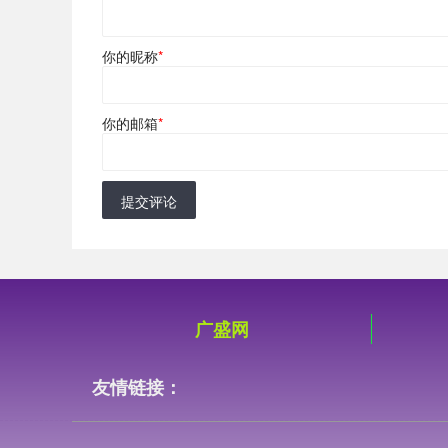
你的昵称
*
你的邮箱
*
提交评论
广盛网
友情链接：