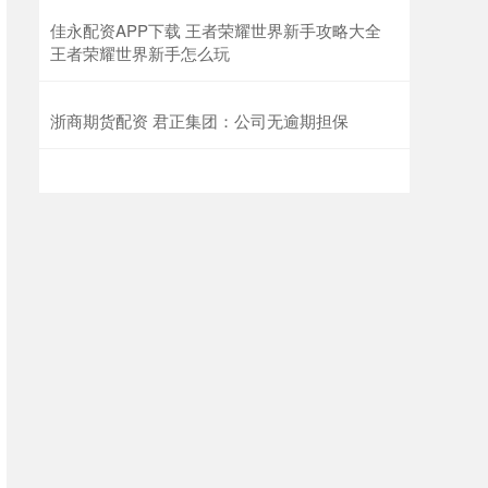
佳永配资APP下载 王者荣耀世界新手攻略大全
王者荣耀世界新手怎么玩
浙商期货配资 君正集团：公司无逾期担保