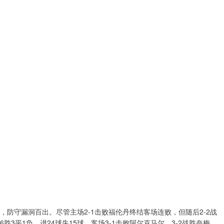
球，防守漏洞百出。尽管主场2-1击败福伦丹终结客场连败，但随后2-2战
3平1负，进24球失15球，客场3-1击败阿尔克马尔、3-2战胜奈梅