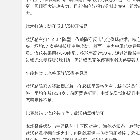
亨，展现强大进攻火力。目前海伦芬积17分排名第9，距欧
大。
战术打法：防守反击VS控球渗透
兹沃勒主打4-2-3-1阵型，依赖防守反击与定位球战术。
备，场均5.1次关键传球串联攻防。然而，主力中卫范德霍
显。海伦芬采用4-3-3体系，控球率高达59%，通过边路
边锋尤尔曼客场3球1助，但边锋巴克尔停赛削弱边路突破
年龄构架：老将压阵VS青春风暴
兹沃勒阵容以经验型老将与年轻球员混搭为主，核心球员年
路，平均年龄仅24岁，前阿贾克斯青训中场范登博格提升
态稳定性不足。
比赛总结：海伦芬占优，兹沃勒需拼防守
本场是保级队与中游队的“上下区对决”。海伦芬状态、攻
兹沃勒虽坐拥主场之利，但防线漏洞与伤病问题难掩，需依
逃失利；若兹沃勒防守超常发挥，或能逼平强敌。