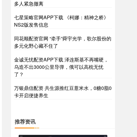
多人紧急撤离
七星策略官网APP下载 《柯娜：精神之桥》
NS2版发售信息
同花顺配资官网 “牵手”舜宇光学，歌尔股份的
多元化野心藏不住了
金诚无忧配资APP下载 泽连斯基不再嘴硬，
乌造不出3000公里导弹，俄可以高枕无忧
了？
万银鼎信配资 共生源推红豆薏米水，0糖0脂0
卡开启便捷养生
推荐资讯