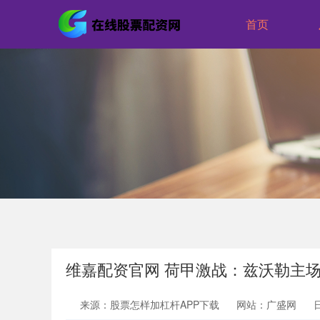
首页
维嘉配资官网 荷甲激战：兹沃勒主
来源：股票怎样加杠杆APP下载
网站：广盛网
日