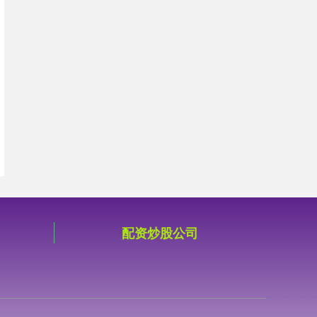
配资炒股公司