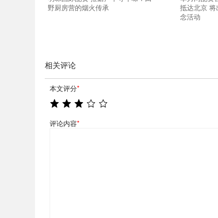
野厨房营的烟火传承
抵达北京 将
念活动
相关评论
本文评分
*
评论内容
*