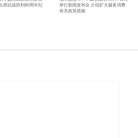
出席抗战胜利80周年纪
举行新闻发布会 介绍扩大服务消费
有关政策措施