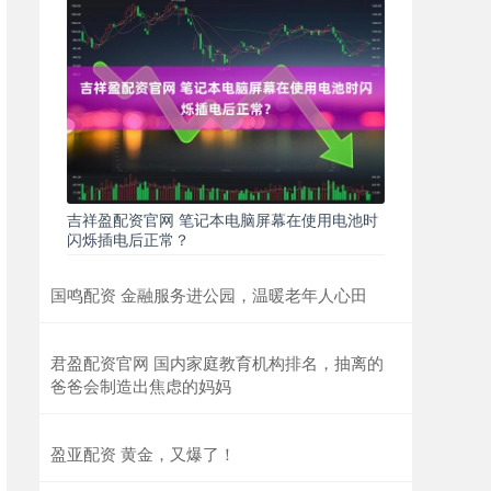
吉祥盈配资官网 笔记本电脑屏幕在使用电池时
闪烁插电后正常？
国鸣配资 金融服务进公园，温暖老年人心田
君盈配资官网 国内家庭教育机构排名，抽离的
爸爸会制造出焦虑的妈妈
盈亚配资 黄金，又爆了！