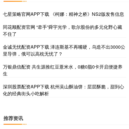
七星策略官网APP下载 《柯娜：精神之桥》NS2版发售信息
同花顺配资官网 “牵手”舜宇光学，歌尔股份的多元化野心藏
不住了
金诚无忧配资APP下载 泽连斯基不再嘴硬，乌造不出3000公
里导弹，俄可以高枕无忧了？
万银鼎信配资 共生源推红豆薏米水，0糖0脂0卡开启便捷养
生
深圳股票配资APP下载 杭州吴山酥油饼：层层酥脆，甜到心
化的经典街头小吃解析
推荐资讯