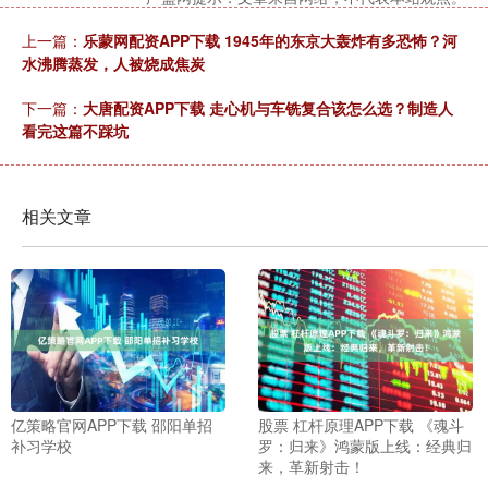
上一篇：
乐蒙网配资APP下载 1945年的东京大轰炸有多恐怖？河
水沸腾蒸发，人被烧成焦炭
下一篇：
大唐配资APP下载 走心机与车铣复合该怎么选？制造人
看完这篇不踩坑
相关文章
亿策略官网APP下载 邵阳单招
股票 杠杆原理APP下载 《魂斗
补习学校
罗：归来》鸿蒙版上线：经典归
来，革新射击！