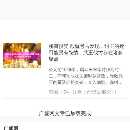
柳荷投资 殷墟考古发现，纣王的死
可能另有隐情，武王伐纣存在诸多
疑点
公元前1046年，周武王率军讨伐商纣
王，商朝军队在关键时刻背叛，导致武
王的军队轻松突破，直入朝歌。商纣王
意识到大势已去，最终选择自焚死于露
查看：
74
分类：
配资炒股公司
台，结束了他奢靡而荒唐....
广盛网文章已加载完成
广盛网