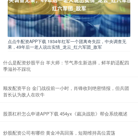
点点牛配资APP下载 1934年红军一个团离奇失踪，中央调查无
果，49年后一老人说出实情_龙云_红六军团_敌军
什么是配资炒股平台 羊大师：节气养生新选择，鲜羊奶适配四
季滋补不踩坑
顺发配资平台 金门战役前一小时，肖锋收到绝密情报，但兵团
首长认为敌人在吹牛
股票杠杆怎么申请APP下载 454yx《裁决战歌》帮会系统概述
炒股配资公司有哪些 黄金冲高回落，短期维持高位震荡